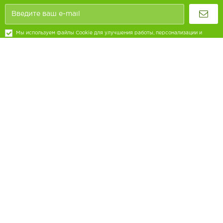
Мы используем файлы Cookie для улучшения работы, персонализации и
повышения удобства пользования нашим сайтом. Продолжая посещать сайт, вы
соглашаетесь на использование нами файлов Cookie.
8 (800) 707-68-80
Ежедневно с 9:00 до 18:00
Обратная связь
Покупателям
Кулинария
Печенье