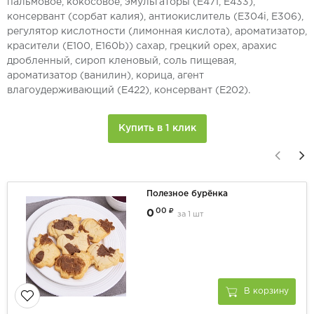
пальмовое, кокосовое, эмульгаторы (Е471, Е433),
консервант (сорбат калия), антиокислитель (Е304i, Е306),
регулятор кислотности (лимонная кислота), ароматизатор,
красители (Е100, Е160b)) сахар, грецкий орех, арахис
дробленный, сироп кленовый, соль пищевая,
ароматизатор (ванилин), корица, агент
влагоудерживающий (Е422), консервант (Е202).
Купить в 1 клик
Полезное бурёнка
00
0
за
1 шт
В корзину