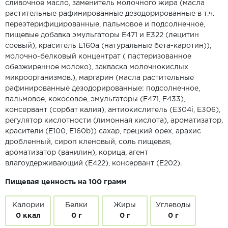
сливочное масло, заменитель молочного жира (масла
растительные рафинированные дезодорированные в т.ч.
переэтерифицированные, пальмовое и подсолнечное,
пищевые добавка эмульгаторы Е471 и Е322 (лецитин
соевый), краситель Е160а (натуральные бета-каротин)),
молочно-белковый концентрат ( пастеризованное
обезжиренное молоко), закваска молочнокислых
микроорганизмов.), маргарин (масла растительные
рафинированные дезодорированные: подсолнечное,
пальмовое, кокосовое, эмульгаторы (Е471, Е433),
консервант (сорбат калия), антиокислитель (Е304i, Е306),
регулятор кислотности (лимонная кислота), ароматизатор,
красители (Е100, Е160b)) сахар, грецкий орех, арахис
дробленный, сироп кленовый, соль пищевая,
ароматизатор (ванилин), корица, агент
влагоудерживающий (Е422), консервант (Е202).
Пищевая ценность на 100 грамм
Калории
Белки
Жиры
Углеводы
0 ккал
0 г
0 г
0 г