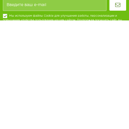
Мы используем файлы Cookie для улучшения работы, персонализации и
повышения удобства пользования нашим сайтом. Продолжая посещать сайт, вы
соглашаетесь на использование нами файлов Cookie.
8 (800) 707-68-80
Ежедневно с 9:00 до 18:00
Обратная связь
Покупателям
Кулинария
Печенье
Меню на день